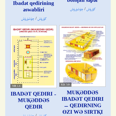
Ibadǝt qedirining
كۆرۈش
/
چۈشۈرۈش
ǝswabliri
كۆرۈش
/
چۈشۈرۈش
749 KB
1.6 MB
MUⱩƏDDƏS
IBADƏT QEDIRI -
IBADƏT QEDIRI
MUⱩƏDDƏS
— QEDIRNING
QEDIR
ƟZI WƏ SIRTⱩI
كۆرۈش
/
چۈشۈرۈش