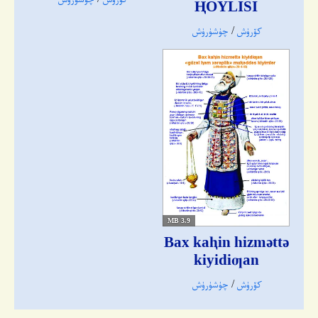
ⱧOYLISI
كۆرۈش
/
چۈشۈرۈش
3.9 MB
Bax kaⱨin hizmǝttǝ
kiyidiƣan
كۆرۈش
/
چۈشۈرۈش