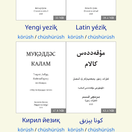
33 MB
39.4 MB
Yengi yeziⱪ
Latin yéziⱪ
körüsh
/
chüshürüsh
körüsh
/
chüshürüsh
47.8 MB
63.4 MB
Кирил йезиқ
كونا يېزىق
körüsh
/
chüshürüsh
körüsh
/
chüshürüsh