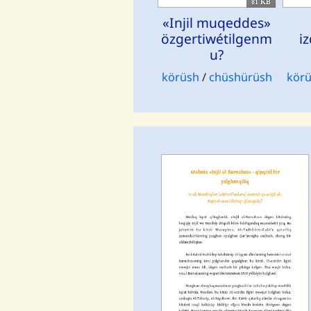
81 KB
«Injil muqeddes»
özgertiwétilgenm
i
u?
körüsh
/
chüshürüsh
kör