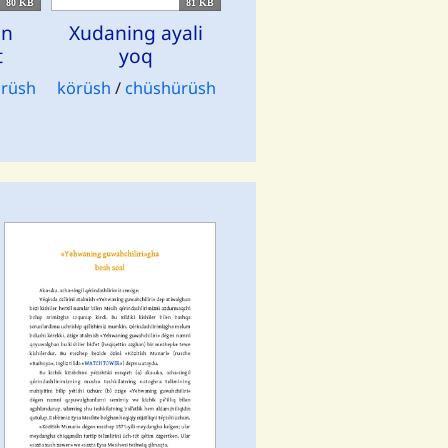
80 KB
81 KB
in
Xudaning ayali
t
yoq
rüsh
körüsh
/
chüshürüsh