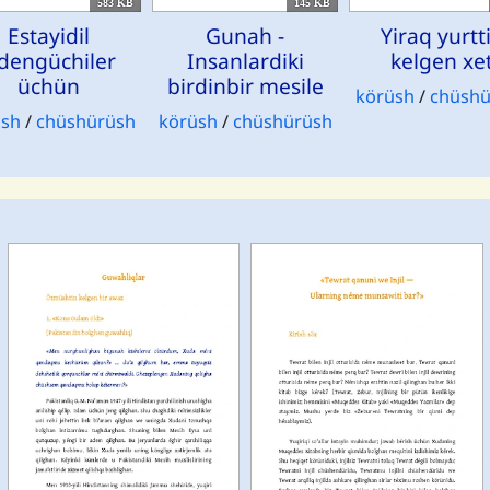
583 KB
145 KB
Estayidil
Gunah -
Yiraq yurtt
zdengüchiler
Insanlardiki
kelgen xe
üchün
birdinbir mesile
körüsh
/
chüshü
üsh
/
chüshürüsh
körüsh
/
chüshürüsh