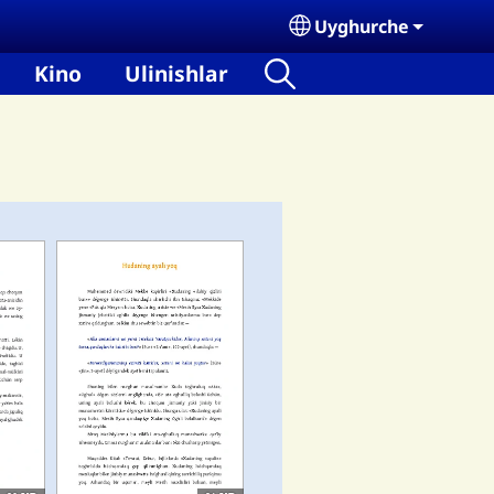
Uyghurche
Select your language
Kino
Ulinishlar