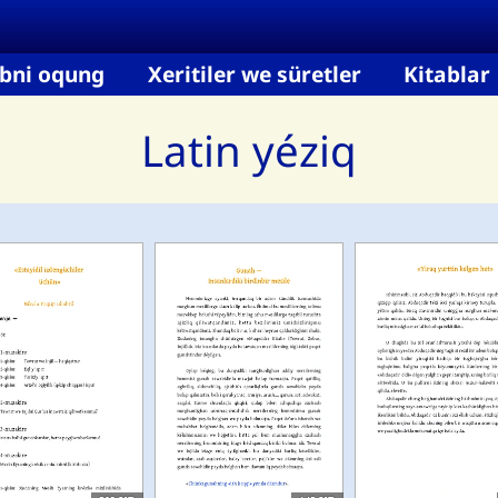
bni oqung
Xeritiler we süretler
Kitablar
Latin yéziq